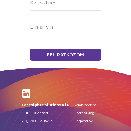
FELIRATKOZOM
Adatvédelem
Foresight Solutions Kft.
H-1141 Budapest
Szerzői Jog
Zsigárd u. 13. fsz. 3.
Cégadatok