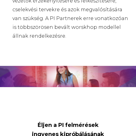
vezetők érzékenyítésére és felkészítésére,
cselekvési tervekre és azok megvalósítására
van szükség. A PI Partnerek erre vonatkozóan
is többszörösen bevált worskhop modellel
állnak rendelkezésre.
Éljen a PI felmérések
ingyenes kipróbálásának