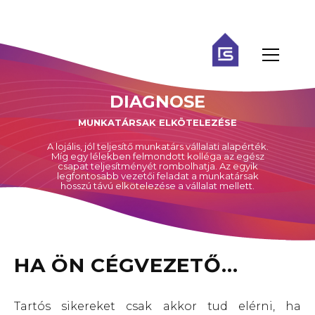
DIAGNOSE
MUNKATÁRSAK ELKÖTELEZÉSE
A lojális, jól teljesítő munkatárs vállalati alapérték.
Míg egy lélekben felmondott kolléga az egész
csapat teljesítményét rombolhatja. Az egyik
legfontosabb vezetői feladat a munkatársak
hosszú távú elkötelezése a vállalat mellett.
HA ÖN CÉGVEZETŐ…
Tartós sikereket csak akkor tud elérni, ha