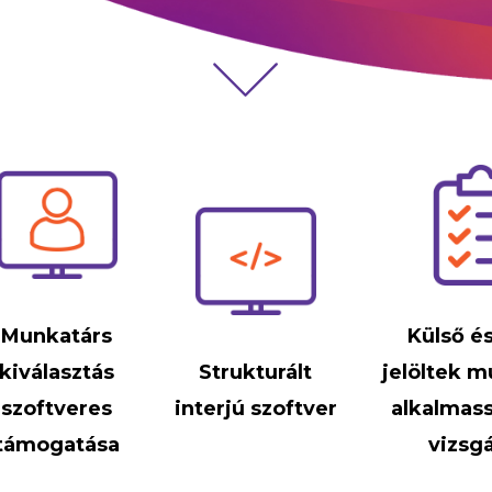
Munkatárs
Külső é
kiválasztás
Strukturált
jelöltek 
szoftveres
interjú szoftver
alkalmas
támogatása
vizsg