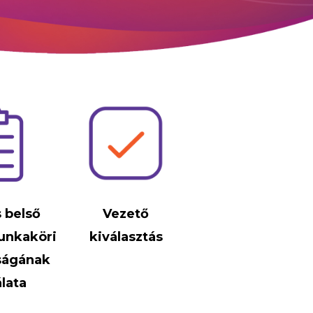
s belső
Vezető
munkaköri
kiválasztás
ságának
álata