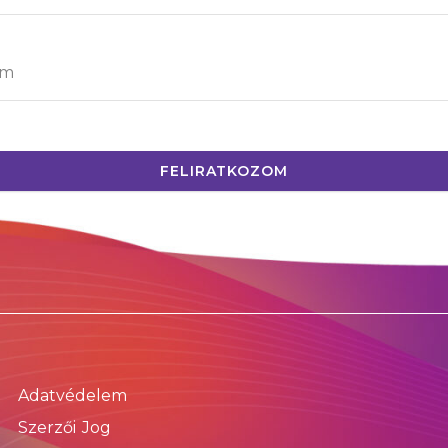
FELIRATKOZOM
Adatvédelem
Szerzői Jog