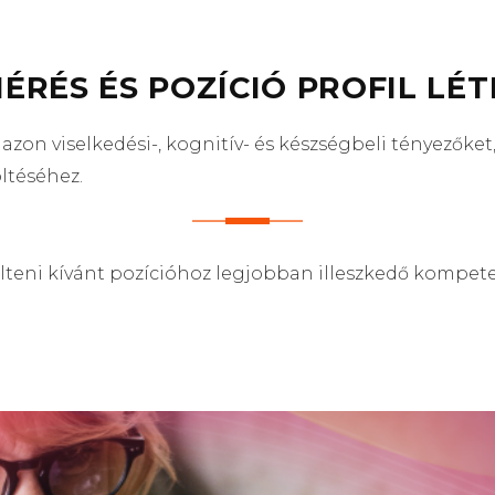
RÉS ÉS POZÍCIÓ PROFIL LÉ
zon viselkedési-, kognitív- és készségbeli tényezőke
ltéséhez.
lteni kívánt pozícióhoz legjobban illeszkedő kompet