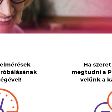
 felmérések
Ha szere
próbálásának
megtudni a PI
égével!
velünk a k