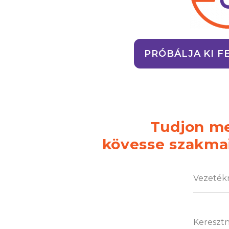
PRÓBÁLJA KI F
Tudjon me
kövesse szakmai 