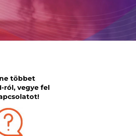
tne többet
-ról, vegye fel
apcsolatot!