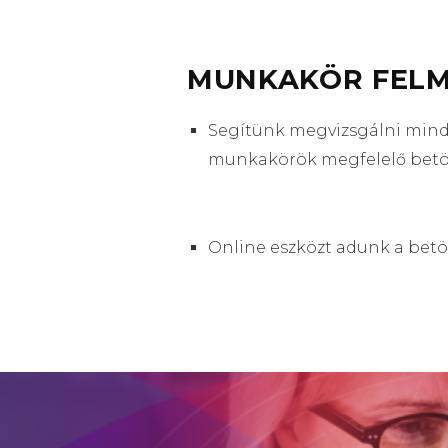
MUNKAKÖR FELMÉ
Segítünk megvizsgálni minda
munkakörök megfelelő betö
Online eszközt adunk a betö