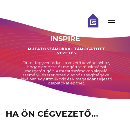
INSPIRE
MUTATÓSZÁMOKKAL TÁMOGATOTT
VEZETÉS
Titkos fegyvert adunk a vezető kezébe ahhoz,
hogy elemezze és megértse munkatársai
mozgatórugóit. A mutatószámokon alapuló
személyi- és szervezeti diagnózis segítségével
kiválóan együttműködő és kimagaslóan teljesítő
csapatokat építhet.
HA ÖN CÉGVEZETŐ…