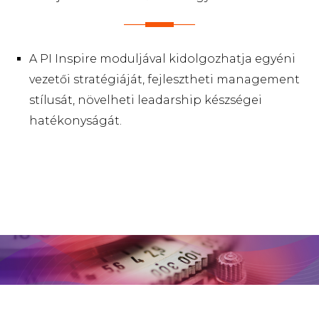
A PI Inspire moduljával kidolgozhatja egyéni
vezetői stratégiáját, fejlesztheti management
stílusát, növelheti leadarship készségei
hatékonyságát.