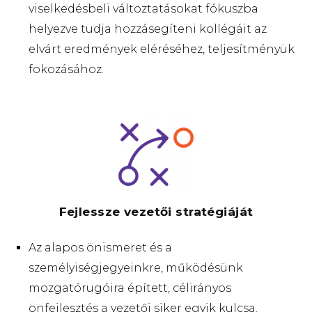
viselkedésbeli változtatásokat fókuszba
helyezve tudja hozzásegíteni kollégáit az
elvárt eredmények eléréséhez, teljesítményük
fokozásához.
Fejlessze vezetői stratégiáját
Az alapos önismeret és a
személyiségjegyeinkre, működésünk
mozgatórugóira épített, célirányos
önfejlesztés a vezetői siker egyik kulcsa.