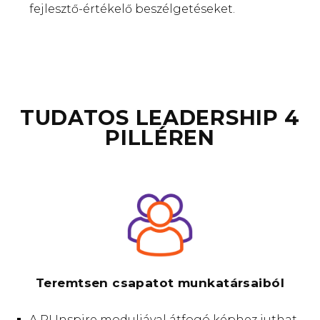
fejlesztő-értékelő beszélgetéseket.
TUDATOS LEADERSHIP 4
PILLÉREN
Teremtsen csapatot munkatársaiból
A PI Inspire moduljával átfogó képhez juthat