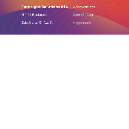
Adatvédelem
Foresight Solutions Kft.
H-1141 Budapest
Szerzői Jog
Zsigárd u. 13. fsz. 3.
Cégadatok