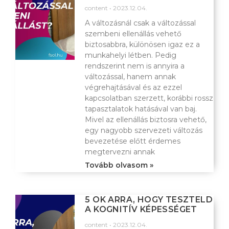
content
2023.12.04.
A változásnál csak a változással
szembeni ellenállás vehető
biztosabbra, különösen igaz ez a
munkahelyi létben. Pedig
rendszerint nem is annyira a
változással, hanem annak
végrehajtásával és az ezzel
kapcsolatban szerzett, korábbi rossz
tapasztalatok hatásával van baj.
Mivel az ellenállás biztosra vehető,
egy nagyobb szervezeti változás
bevezetése előtt érdemes
megtervezni annak
Tovább olvasom »
5 OK ARRA, HOGY TESZTELD
A KOGNITÍV KÉPESSÉGET
content
2023.12.04.