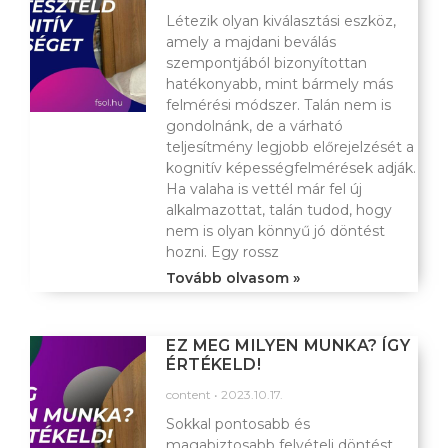
Létezik olyan kiválasztási eszköz,
amely a majdani beválás
szempontjából bizonyítottan
hatékonyabb, mint bármely más
felmérési módszer. Talán nem is
gondolnánk, de a várható
teljesítmény legjobb előrejelzését a
kognitív képességfelmérések adják.
Ha valaha is vettél már fel új
alkalmazottat, talán tudod, hogy
nem is olyan könnyű jó döntést
hozni. Egy rossz
Tovább olvasom »
EZ MEG MILYEN MUNKA? ÍGY
ÉRTÉKELD!
content
2023.10.17.
Sokkal pontosabb és
magabiztosabb felvételi döntést