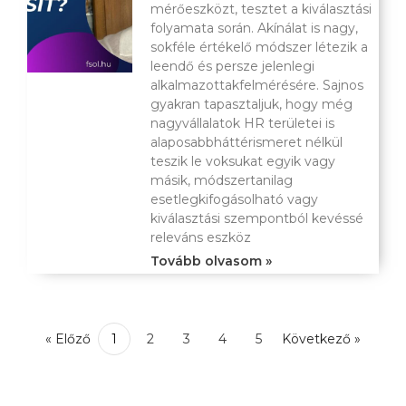
mérőeszközt, tesztet a kiválasztási
folyamata során. Akínálat is nagy,
sokféle értékelő módszer létezik a
leendő és persze jelenlegi
alkalmazottakfelmérésére. Sajnos
gyakran tapasztaljuk, hogy még
nagyvállalatok HR területei is
alaposabbháttérismeret nélkül
teszik le voksukat egyik vagy
másik, módszertanilag
esetlegkifogásolható vagy
kiválasztási szempontból kevéssé
releváns eszköz
Tovább olvasom »
« Előző
1
2
3
4
5
Következő »