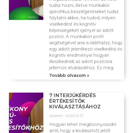
tudsz hozni, illetve munkakör
specifikus beszélgetéseket tudsz
folytatni akkor, ha tudod, milyen
viselkedést és kognitív
képességeket igényel az adott
pozíció. A munkaköri profil
segítségével arra is ráláthatsz, hogy
egy adott jelentkező viselkedési és
kognitív eredményei hogyan
illeszkednek az adott pozícióra
jellemző elvárásokhoz. Ez meg
Tovább olvasom »
7 INTERJÚKÉRDÉS
ÉRTÉKESÍTŐK
KIVÁLASZTÁSÁHOZ
content
2023.10.17.
Hogyan lehet megbizonyosodni
arról, hogy a kiválasztott jelölt