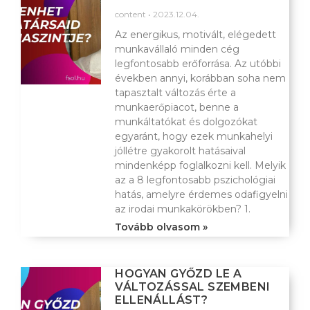
content
2023.12.04.
Az energikus, motivált, elégedett
munkavállaló minden cég
legfontosabb erőforrása. Az utóbbi
években annyi, korábban soha nem
tapasztalt változás érte a
munkaerőpiacot, benne a
munkáltatókat és dolgozókat
egyaránt, hogy ezek munkahelyi
jóllétre gyakorolt hatásaival
mindenképp foglalkozni kell. Melyik
az a 8 legfontosabb pszichológiai
hatás, amelyre érdemes odafigyelni
az irodai munkakörökben? 1.
Tovább olvasom »
HOGYAN GYŐZD LE A
VÁLTOZÁSSAL SZEMBENI
ELLENÁLLÁST?