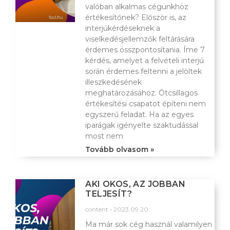
valóban alkalmas cégünkhöz
értékesítőnek? Először is, az
interjúkérdéseknek a
viselkedésjellemzők feltárására
érdemes összpontosítania. Íme 7
kérdés, amelyet a felvételi interjú
során érdemes feltenni a jelöltek
illeszkedésének
meghatározásához. Ötcsillagos
értékesítési csapatot építeni nem
egyszerű feladat. Ha az egyes
iparágak igényelte szaktudással
most nem
Tovább olvasom »
AKI OKOS, AZ JOBBAN
TELJESÍT?
content
2023.09.20.
Ma már sok cég használ valamilyen