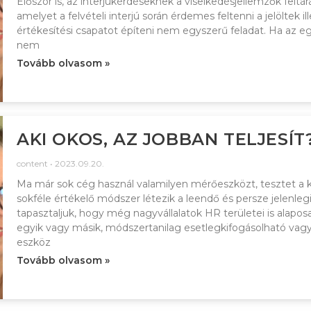
Először is, az interjúkérdéseknek a viselkedésjellemzők felt
amelyet a felvételi interjú során érdemes feltenni a jelölte
értékesítési csapatot építeni nem egyszerű feladat. Ha az e
nem
Tovább olvasom »
AKI OKOS, AZ JOBBAN TELJESÍT
content
2023.09.20.
Ma már sok cég használ valamilyen mérőeszközt, tesztet a kiv
sokféle értékelő módszer létezik a leendő és persze jelenle
tapasztaljuk, hogy még nagyvállalatok HR területei is alapos
egyik vagy másik, módszertanilag esetlegkifogásolható vagy
eszköz
Tovább olvasom »