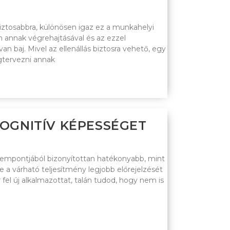
biztosabbra, különösen igaz ez a munkahelyi
m annak végrehajtásával és az ezzel
an baj. Mivel az ellenállás biztosra vehető, egy
gtervezni annak
KOGNITÍV KÉPESSÉGET
szempontjából bizonyítottan hatékonyabb, mint
 a várható teljesítmény legjobb előrejelzését
fel új alkalmazottat, talán tudod, hogy nem is