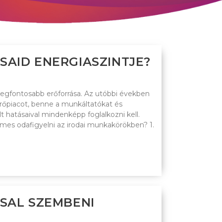
AID ENERGIASZINTJE?
legfontosabb erőforrása. Az utóbbi években
rőpiacot, benne a munkáltatókat és
 hatásaival mindenképp foglalkozni kell.
emes odafigyelni az irodai munkakörökben? 1.
SAL SZEMBENI