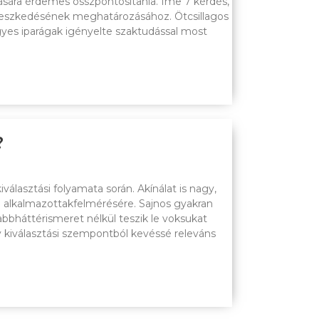
árására érdemes összpontosítania. Íme 7 kérdés,
k illeszkedésének meghatározásához. Ötcsillagos
gyes iparágak igényelte szaktudással most
?
álasztási folyamata során. Akínálat is nagy,
gi alkalmazottakfelmérésére. Sajnos gyakran
abbháttérismeret nélkül teszik le voksukat
 kiválasztási szempontból kevéssé releváns