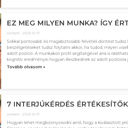
EZ MEG MILYEN MUNKA? ÍGY ÉR
content
2023.10.17.
Sokkal pontosabb és magabiztosabb felvételi döntést tudsz h
beszélgetéseket tudsz folytatni akkor, ha tudod, milyen vis
adott pozíció. A munkaköri profil segítségével arra is rálátha
kognitív eredményei hogyan illeszkednek az adott pozícióra
Tovább olvasom »
7 INTERJÚKÉRDÉS ÉRTÉKESÍTŐ
content
2023.10.17.
Hogyan lehet megbizonyosodni arról, hogy a kiválasztott je