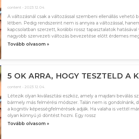
content
2023.12.04.
A változásnál csak a változással szembeni ellenállás vehető 
létben. Pedig rendszerint nem is annyira a változással, hane
kapcsolatban szerzett, korábbi rossz tapasztalatok hatásával v
nagyobb szervezeti változás bevezetése előtt érdemes me
Tovább olvasom »
5 OK ARRA, HOGY TESZTELD A 
content
2023.12.04.
Létezik olyan kiválasztási eszköz, amely a majdani beválás 
bármely más felmérési módszer. Talán nem is gondolnánk, de
a kognitív képességfelmérések adják. Ha valaha is vettél már 
olyan könnyű jó döntést hozni. Egy rossz
Tovább olvasom »