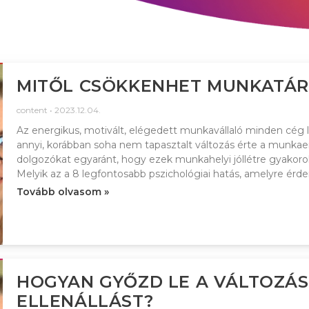
MITŐL CSÖKKENHET MUNKATÁRS
content
2023.12.04.
Az energikus, motivált, elégedett munkavállaló minden cég 
annyi, korábban soha nem tapasztalt változás érte a munkae
dolgozókat egyaránt, hogy ezek munkahelyi jóllétre gyakorolt
Melyik az a 8 legfontosabb pszichológiai hatás, amelyre érd
Tovább olvasom »
HOGYAN GYŐZD LE A VÁLTOZÁS
ELLENÁLLÁST?