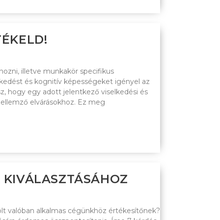
TÉKELD!
ozni, illetve munkakör specifikus
elkedést és kognitív képességeket igényel az
tsz, hogy egy adott jelentkező viselkedési és
 jellemző elvárásokhoz. Ez meg
K KIVÁLASZTÁSÁHOZ
lölt valóban alkalmas cégünkhöz értékesítőnek?