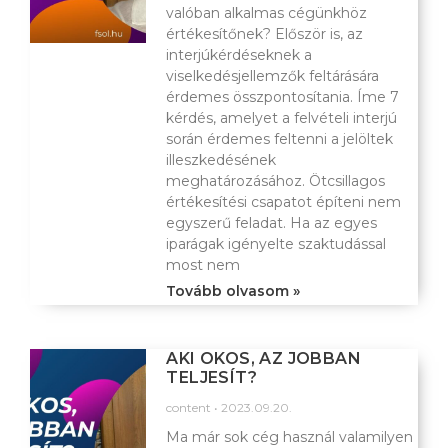
valóban alkalmas cégünkhöz
értékesítőnek? Először is, az
interjúkérdéseknek a
viselkedésjellemzők feltárására
érdemes összpontosítania. Íme 7
kérdés, amelyet a felvételi interjú
során érdemes feltenni a jelöltek
illeszkedésének
meghatározásához. Ötcsillagos
értékesítési csapatot építeni nem
egyszerű feladat. Ha az egyes
iparágak igényelte szaktudással
most nem
Tovább olvasom »
AKI OKOS, AZ JOBBAN
TELJESÍT?
content
2023.09.20.
Ma már sok cég használ valamilyen