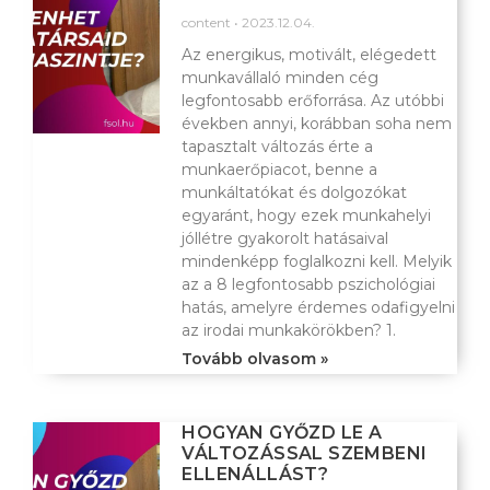
content
2023.12.04.
Az energikus, motivált, elégedett
munkavállaló minden cég
legfontosabb erőforrása. Az utóbbi
években annyi, korábban soha nem
tapasztalt változás érte a
munkaerőpiacot, benne a
munkáltatókat és dolgozókat
egyaránt, hogy ezek munkahelyi
jóllétre gyakorolt hatásaival
mindenképp foglalkozni kell. Melyik
az a 8 legfontosabb pszichológiai
hatás, amelyre érdemes odafigyelni
az irodai munkakörökben? 1.
Tovább olvasom »
HOGYAN GYŐZD LE A
VÁLTOZÁSSAL SZEMBENI
ELLENÁLLÁST?