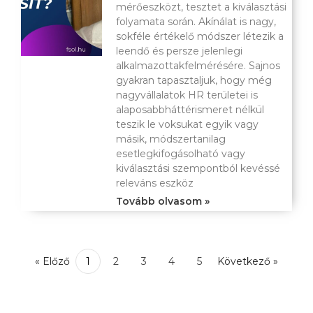
mérőeszközt, tesztet a kiválasztási
folyamata során. Akínálat is nagy,
sokféle értékelő módszer létezik a
leendő és persze jelenlegi
alkalmazottakfelmérésére. Sajnos
gyakran tapasztaljuk, hogy még
nagyvállalatok HR területei is
alaposabbháttérismeret nélkül
teszik le voksukat egyik vagy
másik, módszertanilag
esetlegkifogásolható vagy
kiválasztási szempontból kevéssé
releváns eszköz
Tovább olvasom »
« Előző
1
2
3
4
5
Következő »