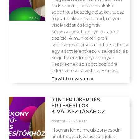
tudsz hozni, illetve munkakör
specifikus beszélgetéseket tudsz
folytatni akkor, ha tudod, milyen
viselkedést és kognitív
képességeket igényel az adott
pozíció. A munkaköri profil
segítségével arra is ráláthatsz, hogy
egy adott jelentkező viselkedési és
kognitív eredményei hogyan
illeszkednek az adott pozícióra
jellemző elvárásokhoz. Ez meg
Tovább olvasom »
7 INTERJÚKÉRDÉS
ÉRTÉKESÍTŐK
KIVÁLASZTÁSÁHOZ
content
2023.10.17.
Hogyan lehet megbizonyosodni
arról, hogy a kiválasztott jelölt