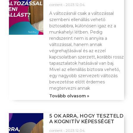
content
2023.12.04.
A változásnál csak a változással
szembeni ellenállás vehető
biztosabbra, különösen igaz ez a
munkahelyi létben. Pedig
rendszerint nem is annyira a
változással, hanem annak
végrehajtásával és az ezzel
kapcsolatban szerzett, korábbi rossz
tapasztalatok hatásával van baj.
Mivel az ellenállás biztosra vehető,
egy nagyobb szervezeti változás
bevezetése előtt érdemes
megtervezni annak
Tovább olvasom »
5 OK ARRA, HOGY TESZTELD
A KOGNITÍV KÉPESSÉGET
content
2023.12.04.