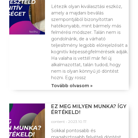
Létezik olyan kiválasztási eszköz,
amely a majdani beválás
szempontjából bizonyítottan
hatékonyabb, mint bármely más
felmérési módszer. Talán nem is
gondolnánk, de a várható
teljesítmény legjobb előrejelzését a
kognitív képességfelmérések adják.
Ha valaha is vettél már fel új
alkalmazottat, talán tudod, hogy
nem is olyan könnyű jó döntést
hozni. Egy rossz
Tovább olvasom »
EZ MEG MILYEN MUNKA? ÍGY
ÉRTÉKELD!
content
2023.10.17.
Sokkal pontosabb és
magabiztosabb felvételi döntést