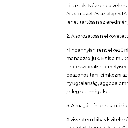
hibáztak. Nézzenek vele sz
érzelmeket és az alapvető 
lehet tartósan az eredmén
2. A sorozatosan elkövetet
Mindannyian rendelkezünk 
menedzseljük. Ez is a műkö
professzionális személyiség
beazonosítani, címkézni azt
nyugtalanság, aggodalom v
jellegzetességüket.
3. A magán és a szakmai él
A visszatérő hibás kivitele
ügyfeleit, hogy „elkapják” 