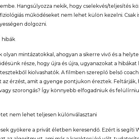
embe. Hangsúlyozza nekik, hogy cselekvés/teljesítés k
fiziológiás működéseket nem lehet külön kezelni. Csak 
yességen dolgozni.
t hibák
olyan mintázatokkal, ahogyan a sikerre vivő és a helyt
désünk része, hogy újra és újra, ugyanazokat a hibákat 
tesztekből kiolvashatók. A filmben szerepló belső coach 
 az érzést, amit a gyenge pontjukon éreztek. Feltárják, 
agy szorongás? Így könnyebb elfogadniuk és felülírniu
etet nem lehet teljesen különválasztani
zések gyökere a privát életben keresendő. Ezért is segít
azt az algoritmust, ami már a karakterüké vált, tudatosí