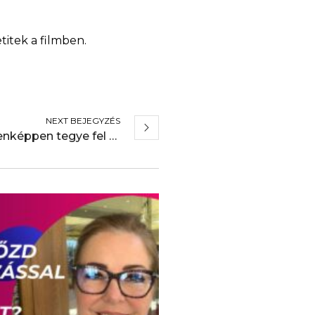
titek a filmben.
NEXT BEJEGYZÉS
Ezt a négy kérdést mindenképpen tegye fel az alul teljesítő beosztottnak!