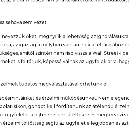
sa sehova sem vezet
 nevezzük őket, megnyílik a lehetőség az ignorálásukra
súcsa, az igazság a mélyben van, aminek a feltárásához
séges, amitől szintén nem riad vissza a Wall Street-i be
eket is feltárjuk, képessé válnak az ügyfelek arra, ho
 érzelmek tudatos megválasztásával érhetünk el
selkedésmintáinkat és érzelmi működésünket. Nem elegen
olati síkon, gondot kell fordítanunk az átélendő érzelme
az ügyfelelet a lejtmenetben átéltekre és megtervezi v
n érzelmi töltöttség segíti az ügyfelet a legjobban és a