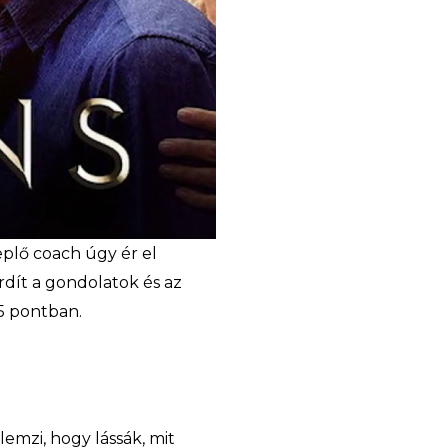
eplő coach úgy ér el
rdít a gondolatok és az
e az alábbi 5 pontban.
emzi, hogy lássák, mit