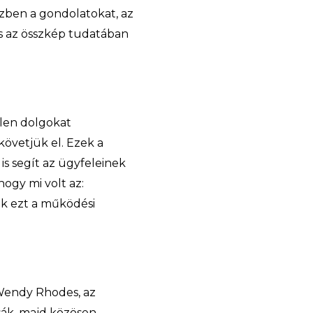
özben a gondolatokat, az
is az összkép tudatában
elen dolgokat
követjük el. Ezek a
is segít az ügyfeleinek
hogy mi volt az:
k ezt a működési
i Wendy Rhodes, az
tsák, majd közösen