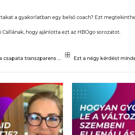
eírtakat a gyakorlatban egy belső coach? Ezt megtekinthe
 Csillának, hogy ajánlotta ezt az HBOgo sorozatot.
Ön is szeretné, hogy a csapata transzparens legyen?