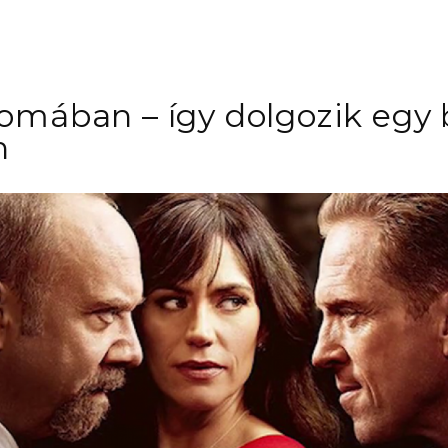
yomában – így dolgozik egy 
n