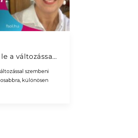
Hogyan győzd le a változással szembeni ellenállást?
változással szembeni
ztosabbra, különösen