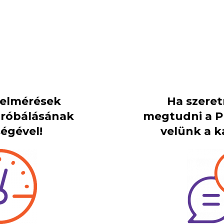
 felmérések
Ha szere
próbálásának
megtudni a PI
égével!
velünk a k