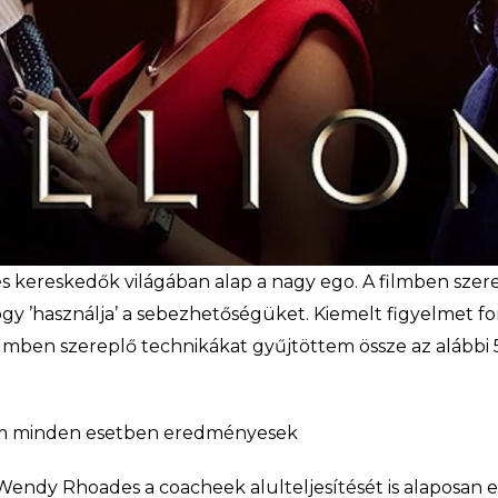
és kereskedők világában alap a nagy ego. A filmben szer
ogy ’használja’ a sebezhetőségüket. Kiemelt figyelmet fo
 A filmben szereplő technikákat gyűjtöttem össz
em minden esetben eredményesek
Wendy Rhoades a coacheek alulteljesítését is alaposan el