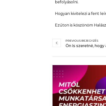
befolyásolni.
Hogyan kivitelezi a fent l
Ezúton is köszönöm Halászi
PREVIOUS BEJEGYZÉS