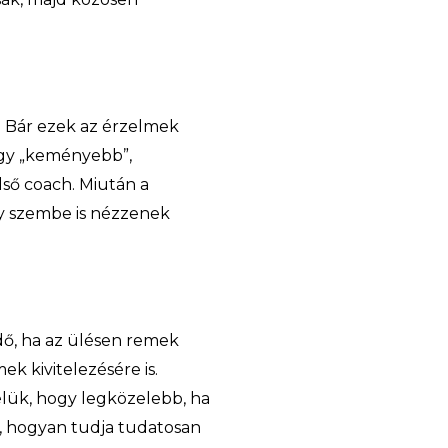
. Bár ezek az érzelmek
 egy „keményebb”,
lső coach. Miután a
gy szembe is nézzenek
dő, ha az ülésen remek
k kivitelezésére is.
elük, hogy legközelebb, ha
zt, hogyan tudja tudatosan