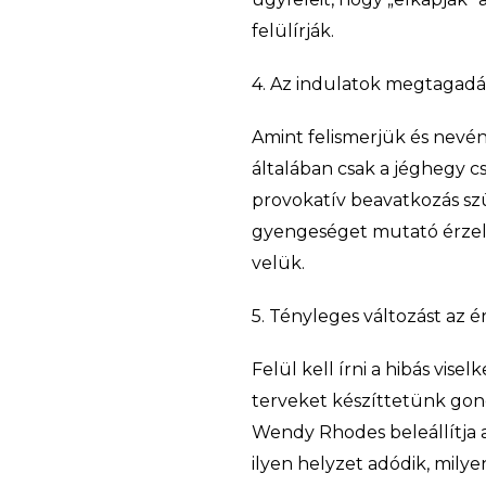
felülírják.
4. Az indulatok megtagadá
Amint felismerjük és nevén
általában csak a jéghegy c
provokatív beavatkozás szük
gyengeséget mutató érzelm
velük.
5. Tényleges változást az
Felül kell írni a hibás vi
terveket készíttetünk gond
Wendy Rhodes beleállítja 
ilyen helyzet adódik, milye