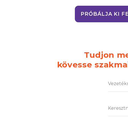
PRÓBÁLJA KI F
Tudjon me
kövesse szakmai 