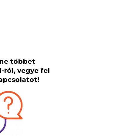
tne többet
-ról, vegye fel
apcsolatot!