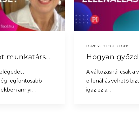
FORESIGHT SOLUTIONS
Mitől csökkenhet munkatársaid energiaszintje?
 elégedett
A változásnál csak a 
cég legfontosabb
ellenállás vehető bi
években annyi,…
igaz ez a…